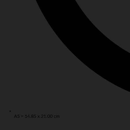
A5 = 14.85 x 21.00 cm